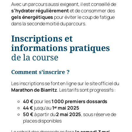
Avec un parcours aussi exigeant, il est conseillé de
s’hydrater régulièrement
et de consommer des
gels énergétiques
pour éviter le coup de fatigue
dans la seconde moitié du parcours.
Inscriptions et
informations pratiques
de la course
Comment s’inscrire ?
Les inscriptions se font en ligne sur le site officiel du
Marathon de Biarritz
. Les tarifs sont progressifs :
40 €
pour les
1 000 premiers dossards
44 €
jusqu’au
1ᵉʳ mai 2025
50 €
à partir du
2 mai 2025
, sous réserve de
places disponibles
Le retrait des dossards se fera
le samedi 3 mai