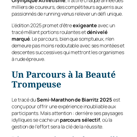
Olympique Athlétisme
, il attire chaque année des
milliers de coureurs, des compétiteurs aguerris aux
passionnés de running venus relever un défi unique.
L’édition 2025 promet d’être
exigeante
avec un
tracé mêlant portions roulantes et
dénivelé
marqué
. Le parcours, bien que somptueux, n’en
demeure pas moins redoutable avec ses montées et
descentes successives qui mettront les organismes
à rude épreuve.
Un Parcours à la Beauté
Trompeuse
Le tracé du
Semi-Marathon de Biarritz 2025
est
conçu pour offrir une expérience inoubliable aux
participants. Mais attention : derrière ses paysages
idylliques se cache un
parcours sélectif
, où la
gestion de l’effort sera la clé de la réussite.