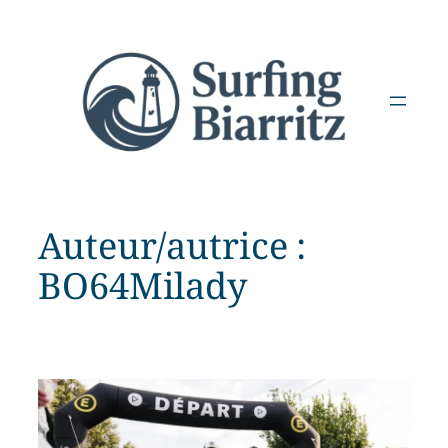
Aller
au
contenu
Auteur/autrice :
BO64Milady