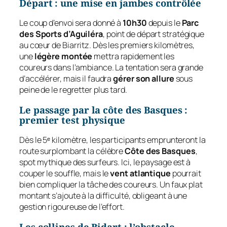
Départ : une mise en jambes contrôlée
Le coup d’envoi sera donné à
10h30
depuis le
Parc
des Sports d’Aguiléra
, point de départ stratégique
au cœur de Biarritz. Dès les premiers kilomètres,
une
légère montée
mettra rapidement les
coureurs dans l’ambiance. La tentation sera grande
d’accélérer, mais il faudra
gérer son allure
sous
peine de le regretter plus tard.
Le passage par la côte des Basques :
premier test physique
Dès le 5ᵉ kilomètre, les participants emprunteront la
route surplombant la célèbre
Côte des Basques
,
spot mythique des surfeurs. Ici, le paysage est à
couper le souffle, mais le
vent atlantique
pourrait
bien compliquer la tâche des coureurs. Un faux plat
montant s’ajoute à la difficulté, obligeant à une
gestion rigoureuse de l’effort.
Les collines de Bidart : l’obstacle