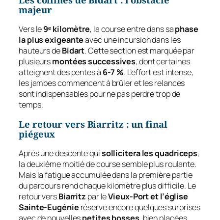
majeur
Vers le
9ᵉ kilomètre
, la course entre dans sa
phase
la plus exigeante
avec une incursion dans les
hauteurs de
Bidart
. Cette section est marquée par
plusieurs
montées successives
, dont certaines
atteignent des pentes à
6-7 %
. L’effort est intense,
les jambes commencent à brûler et les relances
sont indispensables pour ne pas perdre trop de
temps.
Le retour vers Biarritz : un final
piégeux
Après une descente qui
sollicitera les quadriceps
,
la deuxième moitié de course semble plus roulante.
Mais la fatigue accumulée dans la première partie
du parcours rend chaque kilomètre plus difficile. Le
retour vers
Biarritz
par le
Vieux-Port et l’église
Sainte-Eugénie
réserve encore quelques surprises
avec de nouvelles
petites bosses
, bien placées