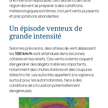
une intensité redoutable. Les habitants de cette
région doivent se préparer à des conditions
météorologiques extrêmes, incluant vents puissants
et précipitations abondantes.
Un épisode venteux de
grande intensité
Selon les prévisions, des rafales de vent dépassant
les
100 km/h
sont attendues dans les zones
côtières et les reliefs. Ces vents violents risquent
d’engendrer des dégâts matériels importants,
notamment des chutes d’arbres et des coupures
d’électricité. Les autorités appellent à la vigilance,
surtout pour les automobilistes, face à des
conditions de circulation potentiellement
dangereuses.