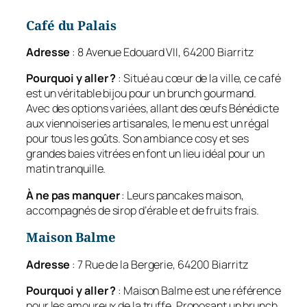
Café du Palais
Adresse
: 8 Avenue Edouard VII, 64200 Biarritz
Pourquoi y aller ?
: Situé au cœur de la ville, ce café
est un véritable bijou pour un brunch gourmand.
Avec des options variées, allant des œufs Bénédicte
aux viennoiseries artisanales, le menu est un régal
pour tous les goûts. Son ambiance cosy et ses
grandes baies vitrées en font un lieu idéal pour un
matin tranquille.
À ne pas manquer
: Leurs pancakes maison,
accompagnés de sirop d’érable et de fruits frais.
Maison Balme
Adresse
: 7 Rue de la Bergerie, 64200 Biarritz
Pourquoi y aller ?
: Maison Balme est une référence
pour les amoureux de la truffe. Proposant un brunch