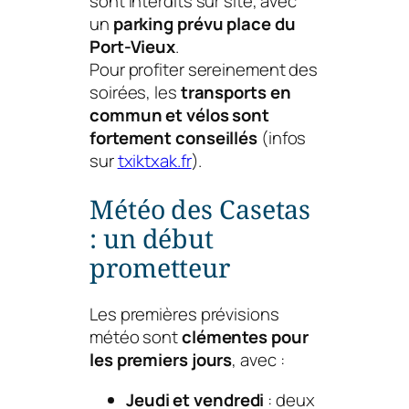
sont interdits sur site, avec
un
parking prévu place du
Port-Vieux
.
Pour profiter sereinement des
soirées, les
transports en
commun et vélos sont
fortement conseillés
(infos
sur
txiktxak.fr
).
Météo des Casetas
: un début
prometteur
Les premières prévisions
météo sont
clémentes pour
les premiers jours
, avec :
Jeudi et vendredi
: deux