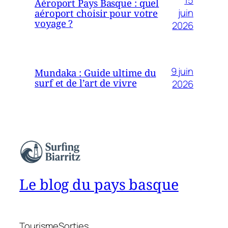
15
Aéroport Pays Basque : quel
juin
aéroport choisir pour votre
voyage ?
2026
9 juin
Mundaka : Guide ultime du
surf et de l’art de vivre
2026
Le blog du pays basque
Tourisme
Sorties